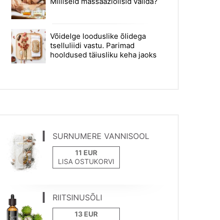
Milliseid massaažiõlisid valida?
Võidelge looduslike õlidega
tselluliidi vastu. Parimad
hooldused täiusliku keha jaoks
SURNUMERE VANNISOOL
LISA OSTUKORVI
RIITSINUSÕLI