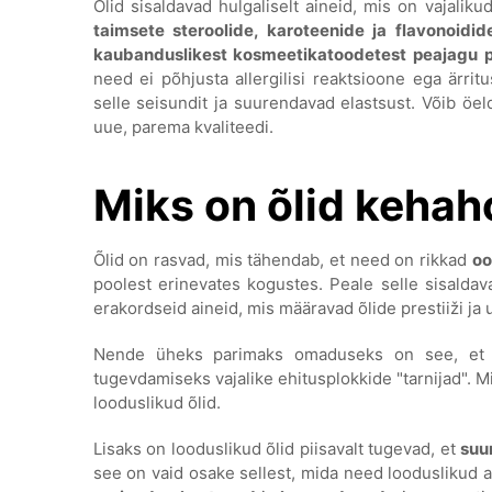
Õlid sisaldavad hulgaliselt aineid, mis on vajalik
taimsete steroolide, karoteenide ja flavonoidi
kaubanduslikest kosmeetikatoodetest peajagu 
need ei põhjusta allergilisi reaktsioone ega ärri
selle seisundit ja suurendavad elastsust. Võib öel
uue, parema kvaliteedi.
Miks on õlid kehah
Õlid on rasvad, mis tähendab, et need on rikkad
oo
poolest erinevates kogustes. Peale selle sisaldav
erakordseid aineid, mis määravad õlide prestiiži ja 
Nende üheks parimaks omaduseks on see, et na
tugevdamiseks vajalike ehitusplokkide "tarnijad". Mi
looduslikud õlid.
Lisaks on looduslikud õlid piisavalt tugevad, et
suu
see on vaid osake sellest, mida need looduslikud a