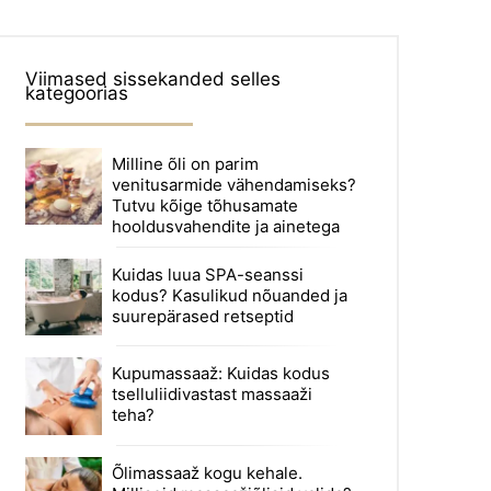
Viimased sissekanded selles
kategoorias
Milline õli on parim
venitusarmide vähendamiseks?
Tutvu kõige tõhusamate
hooldusvahendite ja ainetega
Kuidas luua SPA-seanssi
kodus? Kasulikud nõuanded ja
suurepärased retseptid
Kupumassaaž: Kuidas kodus
tselluliidivastast massaaži
teha?
Õlimassaaž kogu kehale.