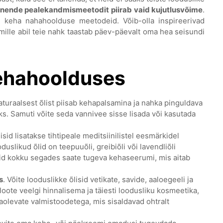
nende pealekandmismeetodit piirab vaid kujutlusvõime
.
d keha nahahoolduse meetodeid. Võib-olla inspireerivad
mille abil teie nahk taastab päev-päevalt oma hea seisundi
kehahoolduses
aturaalsest õlist piisab kehapalsamina ja nahka pinguldava
. Samuti võite seda vannivee sisse lisada või kasutada
isid lisatakse tihtipeale meditsiinilistel eesmärkidel
slikud õlid on teepuuõli, greibiõli või lavendliõli
d kokku segades saate tugeva kehaseerumi, mis aitab
s
. Võite looduslikke õlisid vetikate, savide, aaloegeeli ja
ote veelgi hinnalisema ja täiesti loodusliku kosmeetika,
aolevate valmistoodetega, mis sisaldavad ohtralt