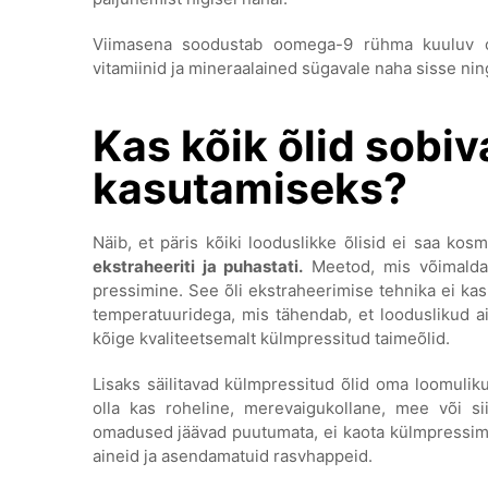
Viimasena soodustab oomega-9 rühma kuuluv ole
vitamiinid ja mineraalained sügavale naha sisse ni
Kas kõik õlid sobi
kasutamiseks?
Näib, et päris kõiki looduslikke õlisid ei saa ko
ekstraheeriti ja puhastati.
Meetod, mis võimaldab
pressimine. See õli ekstraheerimise tehnika ei kas
temperatuuridega, mis tähendab, et looduslikud a
kõige kvaliteetsemalt külmpressitud taimeõlid.
Lisaks säilitavad külmpressitud õlid oma loomuliku 
olla kas roheline, merevaigukollane, mee või siis
omadused jäävad puutumata, ei kaota külmpressimis
aineid ja asendamatuid rasvhappeid.