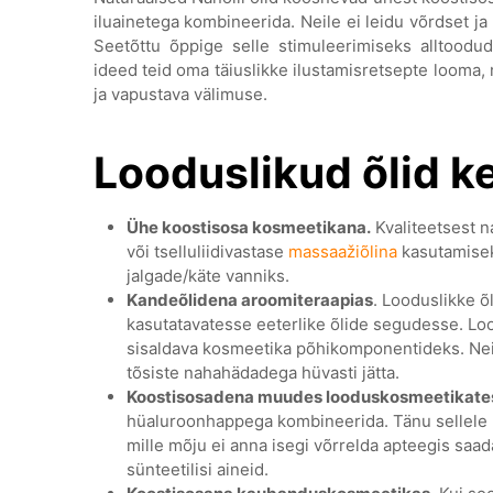
iluainetega kombineerida. Neile ei leidu võrdset ja
Seetõttu õppige selle stimuleerimiseks alltoodu
ideed teid oma täiuslikke ilustamisretsepte looma, 
ja vapustava välimuse.
Looduslikud õlid 
Ühe koostisosa kosmeetikana.
Kvaliteetsest n
või tselluliidivastase
massaažiõlina
kasutamiseks
jalgade/käte vanniks.
Kandeõlidena aroomiteraapias
. Looduslikke õl
kasutatavatesse eeterlike õlide segudesse. Loodu
sisaldava kosmeetika põhikomponentideks. Nei
tõsiste nahahädadega hüvasti jätta.
Koostisosadena muudes looduskosmeetikate
hüaluroonhappega kombineerida. Tänu sellele lo
mille mõju ei anna isegi võrrelda apteegis saad
sünteetilisi aineid.