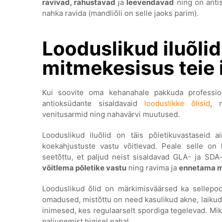
ravivad, rahustavad
ja
leevendavad
ning on antis
nahka ravida (mandliõli on selle jaoks parim).
Looduslikud iluõli
mitmekesisus teie 
Kui soovite oma kehanahale pakkuda professionaa
antioksüdante sisaldavaid
looduslikke õlisid
, 
venitusarmid ning nahavärvi muutused.
Looduslikud iluõlid on täis põletikuvastaseid
koekahjustuste vastu võitlevad. Peale selle on
seetõttu, et paljud neist sisaldavad GLA- ja SD
võitlema põletike vastu
ning ravima ja
ennetama m
Looduslikud õlid on märkimisväärsed ka sellepoole
omadused, mistõttu on need kasulikud akne, laikud
inimesed, kes regulaarselt spordiga tegelevad. Miks
paljunemist higisel nahal.