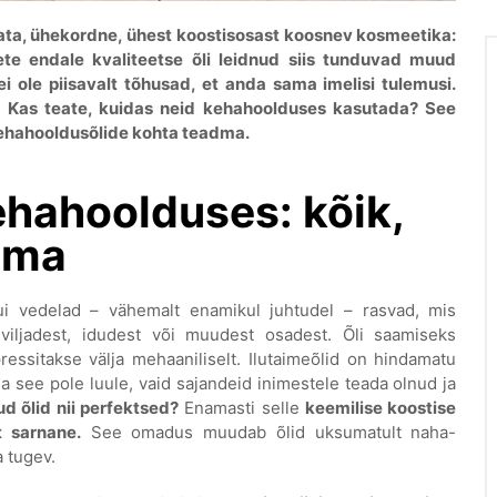
imata, ühekordne, ühest koostisosast koosnev kosmeetika:
 olete endale kvaliteetse õli leidnud siis tunduvad muud
i ole piisavalt tõhusad, et anda sama imelisi tulemusi.
a? Kas teate, kuidas neid kehahoolduses kasutada? See
 kehahooldusõlide kohta teadma.
ehahoolduses: kõik,
dma
ui vedelad – vähemalt enamikul juhtudel – rasvad, mis
viljadest, idudest või muudest osadest. Õli saamiseks
ressitakse välja mehaaniliselt. Ilutaimeõlid on hindamatu
a see pole luule, vaid sajandeid inimestele teada olnud ja
d õlid nii perfektsed?
Enamasti selle
keemilise koostise
t sarnane.
See omadus muudab õlid uksumatult naha-
 tugev.