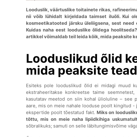
Looduslik, väärtuslike toitainete rikas, rafineer
nii võib lühidalt kirjeldada taimset iluõli. Kui
kosmeetikatooted järsku üleliigsena, sest need e
Kuidas naha eest looduslike õlidega hoolitsed
artikkel võimaldab teil leida kõik, mida peaksite
Looduslikud õlid k
mida peaksite tea
Esiteks pole looduslikud õlid ei midagi muud k
ekstraheeritakse konkreetse taime seemnetest, 
kasutatav meetod on siin kohal ülioluline – see p
aare, mis on meie nahale looduse poolt kingitud - j
ekspertide poolt tõestatud fakt.
Miks on loodusliku
tõttu, mis on meie naha lipiidkihiga uskumatul
sõbralikuks; samuti on selle läbitungimisvõime väga