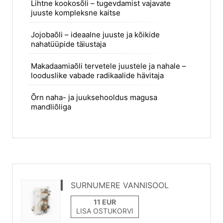
Lihtne kookosõli – tugevdamist vajavate
juuste kompleksne kaitse
Jojobaõli – ideaalne juuste ja kõikide
nahatüüpide täiustaja
Makadaamiaõli tervetele juustele ja nahale –
looduslike vabade radikaalide hävitaja
Õrn naha- ja juuksehooldus magusa
mandliõliga
SURNUMERE VANNISOOL
LISA OSTUKORVI