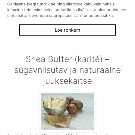
Geniaalne isegi tundlikule ning allergiale kalduvale nahale.
Ideaalne teie esimeseks looduslikuks iluõliks. Juuksehoolduses
ületamatu, leevendab suurepäraselt ärritunud peanahka.
Loe rohkem
Shea Butter (karité) –
sügavniisutav ja naturaalne
juuksekaitse