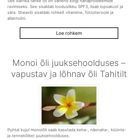
See Aafrika tahke õli on vahend kõigi nahaprobleemide
ravimiseks. See sisaldab looduslikku SPF3, lisab lopsakust ja
sära. Sheavõi sisaldab rohkelt vitamiine, fütosteroole ja
allantoiini.
Loe rohkem
Monoi õli juuksehoolduses –
vapustav ja lõhnav õli Tahitilt
Puhtal kujul monoiõli saab kasutada keha-, näonaha-, küünte-
ja (ennekõike) juuksehoolduses.