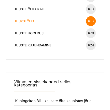
#10
JUUSTE ÕLITAMINE
#16
JUUKSEÕLID
#78
JUUSTE HOOLDUS
#24
JUUSTE KUJUNDAMINE
Viimased sissekanded selles
kategoorias
Kuningakepiõli - kollaste õite kaunistav jõud