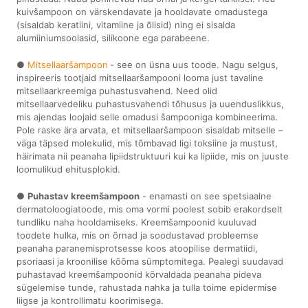
kuivšampoon on värskendavate ja hooldavate omadustega
(sisaldab keratiini, vitamiine ja õlisid) ning ei sisalda
alumiiniumsoolasid, silikoone ega parabeene.
●
Mitsellaaršampoon
- see on üsna uus toode. Nagu selgus,
inspireeris tootjaid mitsellaaršampooni looma just tavaline
mitsellaarkreemiga puhastusvahend. Need olid
mitsellaarvedeliku puhastusvahendi tõhusus ja uuenduslikkus,
mis ajendas loojaid selle omadusi šampooniga kombineerima.
Pole raske ära arvata, et mitsellaaršampoon sisaldab mitselle –
väga täpsed molekulid, mis tõmbavad ligi toksiine ja mustust,
häirimata nii peanaha lipiidstruktuuri kui ka lipiide, mis on juuste
loomulikud ehitusplokid.
●
Puhastav kreemšampoon
- enamasti on see spetsiaalne
dermatoloogiatoode, mis oma vormi poolest sobib erakordselt
tundliku naha hooldamiseks. Kreemšampoonid kuuluvad
toodete hulka, mis on õrnad ja soodustavad probleemse
peanaha paranemisprotsesse koos atoopilise dermatiidi,
psoriaasi ja kroonilise kõõma sümptomitega. Pealegi suudavad
puhastavad kreemšampoonid kõrvaldada peanaha pideva
sügelemise tunde, rahustada nahka ja tulla toime epidermise
liigse ja kontrollimatu koorimisega.