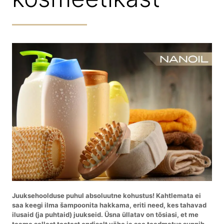
Juuksehoolduse puhul absoluutne kohustus! Kahtlemata ei
saa keegi ilma šampoonita hakkama, eriti need, kes tahavad
ilusaid (ja puhtaid) juukseid. Üsna üllatav on tõsiasi, et me
teame sellest tootest endiselt vähe ja see teadmatus sunnib