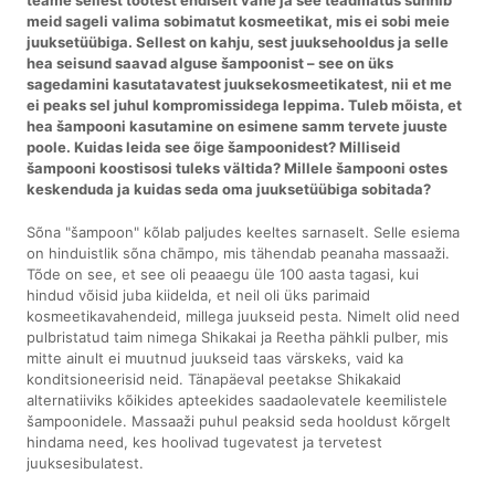
meid sageli valima sobimatut kosmeetikat, mis ei sobi meie
juuksetüübiga. Sellest on kahju, sest juuksehooldus ja selle
hea seisund saavad alguse šampoonist – see on üks
sagedamini kasutatavatest juuksekosmeetikatest, nii et me
ei peaks sel juhul kompromissidega leppima. Tuleb mõista, et
hea šampooni kasutamine on esimene samm tervete juuste
poole. Kuidas leida see õige šampoonidest? Milliseid
šampooni koostisosi tuleks vältida? Millele šampooni ostes
keskenduda ja kuidas seda oma juuksetüübiga sobitada?
Sõna "šampoon" kõlab paljudes keeltes sarnaselt. Selle esiema
on hinduistlik sõna chāmpo, mis tähendab peanaha massaaži.
Tõde on see, et see oli peaaegu üle 100 aasta tagasi, kui
hindud võisid juba kiidelda, et neil oli üks parimaid
kosmeetikavahendeid, millega juukseid pesta. Nimelt olid need
pulbristatud taim nimega Shikakai ja Reetha pähkli pulber, mis
mitte ainult ei muutnud juukseid taas värskeks, vaid ka
konditsioneerisid neid. Tänapäeval peetakse Shikakaid
alternatiiviks kõikides apteekides saadaolevatele keemilistele
šampoonidele. Massaaži puhul peaksid seda hooldust kõrgelt
hindama need, kes hoolivad tugevatest ja tervetest
juuksesibulatest.