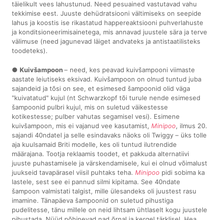
täielikult vees lahustunud. Need pesuained vastutavad vahu
tekkimise eest. Juuste dehüdratsiooni vältimiseks on seepide
lahus ja koostis ise rikastatud happereaktsiooni puhverlahuste
ja konditsioneerimisainetega, mis annavad juustele sära ja terve
välimuse (need jagunevad läiget andvateks ja antistaatilisteks
toodeteks).
●
Kuivšampoon
– need, kes peavad kuivšampooni viimaste
aastate leiutiseks eksivad. Kuivšampoon on olnud tuntud juba
sajandeid ja tõsi on see, et esimesed šampoonid olid väga
"kuivatatud" kujul (nt Schwarzkopf tõi turule nende esimesed
šampoonid pulbri kujul, mis on suletud väikestesse
kotikestesse; pulber vahutas segamisel vesi). Esimene
kuivšampoon, mis ei vajanud vee kasutamist,
Minipoo
, ilmus 20.
sajandi 40ndatel ja selle esindavaks näoks oli Twiggy – üks tolle
aja kuulsamaid Briti modelle, kes oli tuntud ilutrendide
määrajana. Tootja reklaamis toodet, et pakkuda alternatiivi
juuste puhastamisele ja värskendamisele, kui ei olnud võimalust
juukseid tavapärasel viisil puhtaks teha.
Minipoo
pidi sobima ka
lastele, sest see ei pannud silmi kipitama. See 40ndate
šampoon valmistati talgist, mille ülesandeks oli juustest rasu
imamine. Tänapäeva šampoonid on suletud pihustiga
pudelitesse, tänu millele on neid lihtsam ühtlaselt kogu juustele
pihustada. Nüüd põhinevad nad õrnal ja kergel tärklisel. Hea