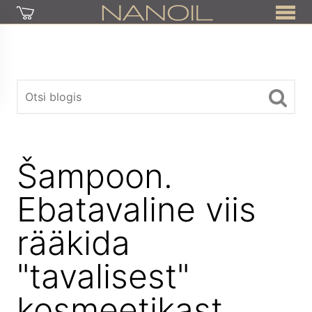
Šampoon.
Ebatavaline viis
rääkida
"tavalisest"
kosmeetikast