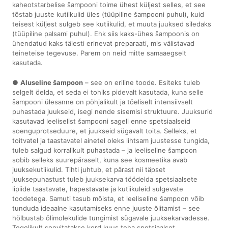
kaheotstarbelise šampooni toime ühest küljest selles, et see
tõstab juuste kutiikulid üles (tüüpiline šampooni puhul), kuid
teisest küljest sulgeb see kutiikulid, et muuta juuksed siledaks
(tüüpiline palsami puhul). Ehk siis kaks-ühes šampoonis on
ühendatud kaks täiesti erinevat preparaati, mis välistavad
teineteise tegevuse. Parem on neid mitte samaaegselt
kasutada.
●
Aluseline šampoon
– see on eriline toode. Esiteks tuleb
selgelt öelda, et seda ei tohiks pidevalt kasutada, kuna selle
šampooni ülesanne on põhjalikult ja tõeliselt intensiivselt
puhastada juukseid, isegi nende sisemisi struktuure. Juuksurid
kasutavad leeliselist šampooni sageli enne spetsiaalseid
soenguprotseduure, et juukseid sügavalt toita. Selleks, et
toitvatel ja taastavatel ainetel oleks lihtsam juustesse tungida,
tuleb salgud korralikult puhastada – ja leeliseline šampoon
sobib selleks suurepäraselt, kuna see kosmeetika avab
juuksekutiikulid. Tihti juhtub, et pärast nii täpset
juuksepuhastust tuleb juuksekarva töödelda spetsiaalsete
lipiide taastavate, hapestavate ja kutiikuleid sulgevate
toodetega. Samuti tasub mõista, et leeliseline šampoon võib
tunduda ideaalne kasutamiseks enne juuste õlitamist – see
hõlbustab õlimolekulide tungimist sügavale juuksekarvadesse.
Tegelikult soovitatakse kord kuus teha spetsiaalset