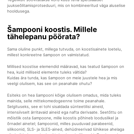
juukseõlitamisprotseduuri, mis on kombineeritud väga aluselise
hooldusega.
Šampooni koostis. Millele
tähelepanu pöörata?
Sama oluline punkt, millega tutvuda, on koostisainete loetelu,
millest konkreetne šampoon on valmistatud.
Millised koostise elemendid määravad, kas teatud šampoon on
hea, kuid milliseid elemente tuleks vältida?
Kuidas ära tunda, kas šampoon on meie juustele hea ja mis
veelgi olulisem, kas see on peanahale ohutu?
Esiteks on hea šampooni kõige olulisem omadus, mida tuleks
mainida, selle mittekomedogeenne toime peanahale.
Selgituseks, see ei tohi sisaldada sünteetilisi aineid,
intensiivselt ärritavaid aineid ega nafta derivaate. Seetõttu on
mõistlik osta šampoone, mille koostis põhineb looduslikel ja
õrnadel ainetel; šampoonid, milles puuduvad parabeenid,
silikoonid, SLS- ja SLES-ained, dehüdreerivad lühikese ahelaga