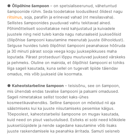
●
Õlipõhine šampoon
– on spetsialiseerunud, vähetuntud
šampoonide rühm. Seda toodetakse looduslikest õlidest nagu
riitsinus
, soja, parafiin ja erinevad vahad (nt mesilasvaha).
Sellistes šampoonides puuduvad vahtu tekitavad ained.
Põhimõtteliselt soovitatakse neid kahjustatud ja kuivadele
juustele ning neid tuleb kanda nagu naturaalseid juukseõlisid
(õlipõhise šampooni kasutamine meenutab juuste õlihooldust).
Selguse huvides tuleb õlipõhist šampooni peanahasse hõõruda
ja 30 minuti pärast sooja veega kogu juuksepikkuses maha
loputada. Pärast protseduuri lõppu muutuvad juuksed värskeks
ja pehmeks. Oluline on mainida, et õlipõhist šampooni ei tohiks
liiga sageli kasutada, kuna sellel on tugevalt lipiide täiendav
omadus, mis võib juukseid üle koormata.
●
Kaheotstarbeline šampoon
– teisisõnu, see on šampoon,
mis ühendab endas tavalise šampooni ja palsami omadused.
Sageli nimetatakse sellist toodet kaks-ühes
kosmeetikavahendiks. Selline šampoon on mõeldud nii aja
säästmiseks kui ka juuste niisutamiseks pesemise käigus.
Tõepoolest, kaheotstarbelisi šampoone on mugav kasutada,
kuid need on pisut vastuolulised. Esiteks ei sobi need kõikidele
juuksetüüpidele ja nende sagedane kasutamine võib lisaks
juuste raskendamisele ka peanahka ärritada. Samuti seisneb