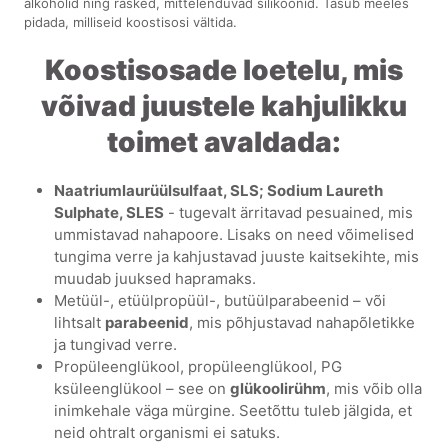
alkoholid ning rasked, mittelenduvad silikoonid. Tasub meeles
pidada, milliseid koostisosi vältida.
Koostisosade loetelu, mis
võivad juustele kahjulikku
toimet avaldada:
Naatriumlaurüülsulfaat, SLS; Sodium Laureth
Sulphate, SLES
- tugevalt ärritavad pesuained, mis
ummistavad nahapoore. Lisaks on need võimelised
tungima verre ja kahjustavad juuste kaitsekihte, mis
muudab juuksed hapramaks.
Metüül-, etüülpropüül-, butüülparabeenid – või
lihtsalt
parabeenid
, mis põhjustavad nahapõletikke
ja tungivad verre.
Propüleenglükool, propüleenglükool, PG
ksüleenglükool – see on
glükoolirühm
, mis võib olla
inimkehale väga mürgine. Seetõttu tuleb jälgida, et
neid ohtralt organismi ei satuks.