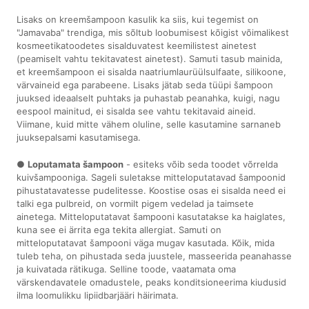
Lisaks on kreemšampoon kasulik ka siis, kui tegemist on
"Jamavaba" trendiga, mis sõltub loobumisest kõigist võimalikest
kosmeetikatoodetes sisalduvatest keemilistest ainetest
(peamiselt vahtu tekitavatest ainetest). Samuti tasub mainida,
et kreemšampoon ei sisalda naatriumlaurüülsulfaate, silikoone,
värvaineid ega parabeene. Lisaks jätab seda tüüpi šampoon
juuksed ideaalselt puhtaks ja puhastab peanahka, kuigi, nagu
eespool mainitud, ei sisalda see vahtu tekitavaid aineid.
Viimane, kuid mitte vähem oluline, selle kasutamine sarnaneb
juuksepalsami kasutamisega.
●
Loputamata šampoon
- esiteks võib seda toodet võrrelda
kuivšampooniga. Sageli suletakse mitteloputatavad šampoonid
pihustatavatesse pudelitesse. Koostise osas ei sisalda need ei
talki ega pulbreid, on vormilt pigem vedelad ja taimsete
ainetega. Mitteloputatavat šampooni kasutatakse ka haiglates,
kuna see ei ärrita ega tekita allergiat. Samuti on
mitteloputatavat šampooni väga mugav kasutada. Kõik, mida
tuleb teha, on pihustada seda juustele, masseerida peanahasse
ja kuivatada rätikuga. Selline toode, vaatamata oma
värskendavatele omadustele, peaks konditsioneerima kiudusid
ilma loomulikku lipiidbarjääri häirimata.