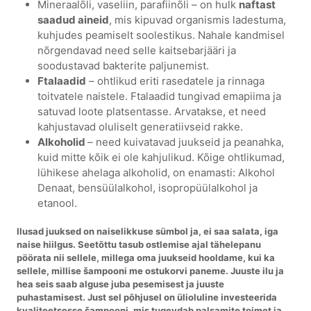
Mineraalõli, vaseliin, parafiinõli – on hulk
naftast
saadud aineid
, mis kipuvad organismis ladestuma,
kuhjudes peamiselt soolestikus. Nahale kandmisel
nõrgendavad need selle kaitsebarjääri ja
soodustavad bakterite paljunemist.
Ftalaadid
– ohtlikud eriti rasedatele ja rinnaga
toitvatele naistele. Ftalaadid tungivad emapiima ja
satuvad loote platsentasse. Arvatakse, et need
kahjustavad oluliselt generatiivseid rakke.
Alkoholid
– need kuivatavad juukseid ja peanahka,
kuid mitte kõik ei ole kahjulikud. Kõige ohtlikumad,
lühikese ahelaga alkoholid, on enamasti: Alkohol
Denaat, bensüülalkohol, isopropüülalkohol ja
etanool.
Ilusad juuksed on naiselikkuse sümbol ja, ei saa salata, iga
naise hiilgus. Seetõttu tasub ostlemise ajal tähelepanu
pöörata nii sellele, millega oma juukseid hooldame, kui ka
sellele, millise šampooni me ostukorvi paneme. Juuste ilu ja
hea seis saab alguse juba pesemisest ja juuste
puhastamisest. Just sel põhjusel on ülioluline investeerida
kvaliteetsesse šampooni, mis tugevdab palsamite toimet ja