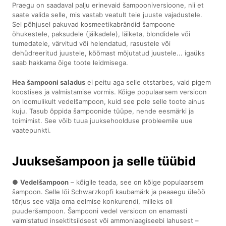
Praegu on saadaval palju erinevaid šampooniversioone, nii et
saate valida selle, mis vastab veatult teie juuste vajadustele.
Sel põhjusel pakuvad kosmeetikabrändid šampoone
õhukestele, paksudele (jäikadele), läiketa, blondidele või
tumedatele, värvitud või helendatud, rasustele või
dehüdreeritud juustele, kõõmast mõjutatud juustele... igaüks
saab hakkama õige toote leidmisega.
Hea šampooni saladus
ei peitu aga selle otstarbes, vaid pigem
koostises ja valmistamise vormis. Kõige populaarsem versioon
on loomulikult vedelšampoon, kuid see pole selle toote ainus
kuju. Tasub õppida šampoonide tüüpe, nende eesmärki ja
toimimist. See võib tuua juuksehoolduse probleemile uue
vaatepunkti.
Juuksešampoon ja selle tüübid
●
Vedelšampoon
– kõigile teada, see on kõige populaarsem
šampoon. Selle lõi Schwarzkopfi kaubamärk ja peaaegu üleöö
tõrjus see välja oma eelmise konkurendi, milleks oli
puuderšampoon. Šampooni vedel versioon on enamasti
valmistatud insektitsiidsest või ammoniaagiseebi lahusest –