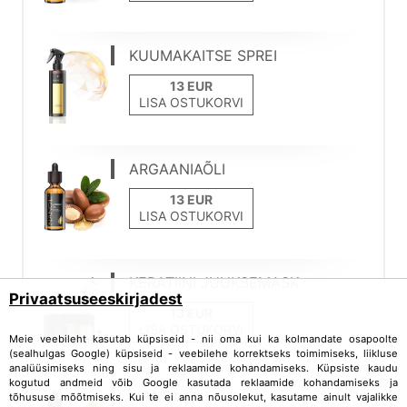
KUUMAKAITSE SPREI
LISA OSTUKORVI
ARGAANIAÕLI
LISA OSTUKORVI
KERATIINI JUUKSEMASK
Privaatsuseeskirjadest
LISA OSTUKORVI
Meie veebileht kasutab küpsiseid - nii oma kui ka kolmandate osapoolte
(sealhulgas Google) küpsiseid - veebilehe korrektseks toimimiseks, liikluse
analüüsimiseks ning sisu ja reklaamide kohandamiseks. Küpsiste kaudu
kogutud andmeid võib Google kasutada reklaamide kohandamiseks ja
MANDLIÕLI
tõhususe mõõtmiseks. Kui te ei anna nõusolekut, kasutame ainult vajalikke