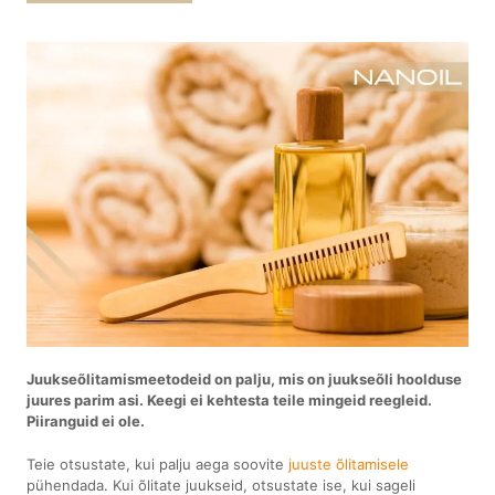
Juukseõlitamismeetodeid on palju, mis on juukseõli hoolduse
juures parim asi.
Keegi ei kehtesta teile mingeid reegleid.
Piiranguid ei ole.
Teie otsustate, kui palju aega soovite
juuste õlitamisele
pühendada. Kui õlitate juukseid, otsustate ise, kui sageli