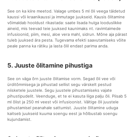
See on ka kiire meetod. Valage umbes 5 ml õli veega täidetud
kaussi või kraanikaussi ja immutage juukseid. Kausis õlitamine
võimaldab hooldust rikastada: saate lisada hulga looduslikke
aineid, mis teevad teie juuksed kaunimaks nt. ravimtaimede
infusioonid, piim, mesi, aloe vera mahl, sidrun. Mõne aja pärast
tuleb juuksed ära pesta. Tugevama efekti saavutamiseks võite
peale panna ka rätiku ja lasta õlil endast parima anda.
5. Juuste õlitamine pihustiga
See on väga õrn juuste õlitamise vorm. Segad õli vee või
ürditõmmisega ja pihustad sellist segu värskelt pestud
niisketele juustele. Segu juustele pihustamiseks vajate
pihustipudelit. Veenduge, et te ei kasuta liiga palju õli. Piisab 5
ml õlist ja 250 ml veest või infusioonist. Vältige õli juustele
pihustamisel peanahale sattumist. Juuste õlitamine uduga
kaitseb juukseid kuuma soengu eest ja hõlbustab soengu
kujundamist.