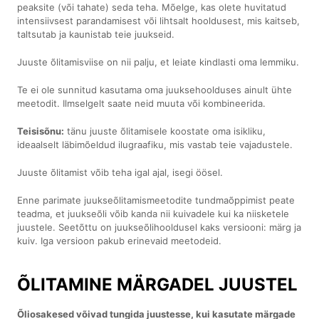
peaksite (või tahate) seda teha. Mõelge, kas olete huvitatud
intensiivsest parandamisest või lihtsalt hooldusest, mis kaitseb,
taltsutab ja kaunistab teie juukseid.
Juuste õlitamisviise on nii palju, et leiate kindlasti oma lemmiku.
Te ei ole sunnitud kasutama oma juuksehoolduses ainult ühte
meetodit. Ilmselgelt saate neid muuta või kombineerida.
Teisisõnu:
tänu juuste õlitamisele koostate oma isikliku,
ideaalselt läbimõeldud ilugraafiku, mis vastab teie vajadustele.
Juuste õlitamist võib teha igal ajal, isegi öösel.
Enne parimate juukseõlitamismeetodite tundmaõppimist peate
teadma, et juukseõli võib kanda nii kuivadele kui ka niisketele
juustele. Seetõttu on juukseõlihooldusel kaks versiooni: märg ja
kuiv. Iga versioon pakub erinevaid meetodeid.
ÕLITAMINE MÄRGADEL JUUSTEL
Õliosakesed võivad tungida juustesse, kui kasutate märgade