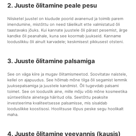
2. Juuste õlitamine peale pesu
Niisketel juustel on kiudude poorid avanenud ja toimib parem
imendumine, mistõttu on need täielikult ette valmistatud õli
taastavaks jõuks. Kui kannate juustele õli pärast pesemist, ärge
kandke õli peanahale, kuna see koormab juukseid. Kanname
looduslikku õli ainult karvadele; keskmisest pikkusest otsteni.
3. Juuste õlitamine palsamiga
See on väga kiire ja mugav õlitamismeetod. Soovitatav naistele,
kellel on ajapuudus. See hõlmab mõne tilga õli segamist lemmik
juuksepalsamiga ja juustele kandmist. Õli tugevdab palsami
toimet. See on looduslik aine, mille mõju võib mõne kosmeetika
sünteetiliste ainetega häiritud olla. Seetõttu peaksite
investeerima kvaliteetsesse palsamisse, mis sisaldab
looduslikke koostisosi. Hoolitsuse lõpus peske segu hoolikalt
maha.
4. Juuste õlitamine veevannis (kausis)