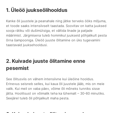
1. Üleöö juukseõlihooldus
Kanke õli juustele ja peanahale ning jätke terveks ööks mõjuma,
et toode saaks intensiivselt taastada. Soovitav on katta juuksed
sooja rätiku või dušimütsiga, et vältida linade ja patjade
määrimist. Järgmisena tuleb hommikul juukseid põhjalikult pesta
õrna šampooniga. Üleöö juuste õlitamine on üks tugevamini
taastavaid juuksehooldusi.
2. Kuivade juuste õlitamine enne
pesemist
See õlitusviis on vähem intensiivne kui üleöine hooldus.
Erinevus seisneb selles, kui kaua õli juustele jääb, mis on meie
valik. Kui meil on vaba päev, võime õli mõneks tunniks sisse
jätta. Hoolitsust on võimalik teha ka lühemalt – 30-60 minutiks.
Seejärel tuleb õli põhjalikult maha pesta.