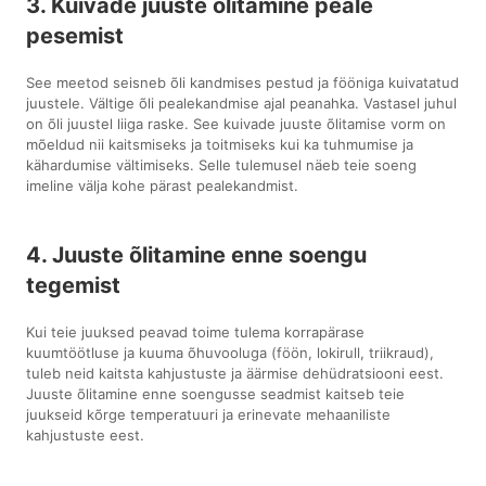
3. Kuivade juuste õlitamine peale
pesemist
See meetod seisneb õli kandmises pestud ja fööniga kuivatatud
juustele. Vältige õli pealekandmise ajal peanahka. Vastasel juhul
on õli juustel liiga raske. See kuivade juuste õlitamise vorm on
mõeldud nii kaitsmiseks ja toitmiseks kui ka tuhmumise ja
kähardumise vältimiseks. Selle tulemusel näeb teie soeng
imeline välja kohe pärast pealekandmist.
4. Juuste õlitamine enne soengu
tegemist
Kui teie juuksed peavad toime tulema korrapärase
kuumtöötluse ja kuuma õhuvooluga (föön, lokirull, triikraud),
tuleb neid kaitsta kahjustuste ja äärmise dehüdratsiooni eest.
Juuste õlitamine enne soengusse seadmist kaitseb teie
juukseid kõrge temperatuuri ja erinevate mehaaniliste
kahjustuste eest.