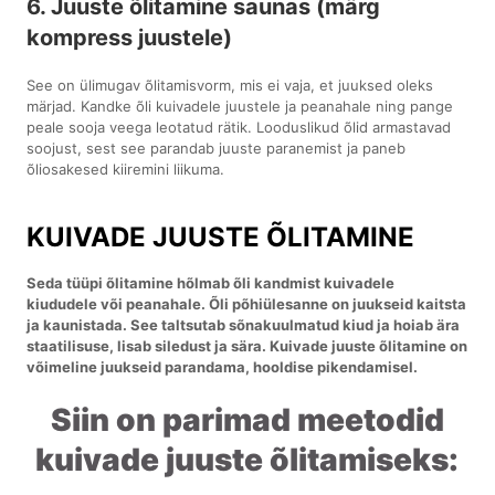
6. Juuste õlitamine saunas (märg
kompress juustele)
See on ülimugav õlitamisvorm, mis ei vaja, et juuksed oleks
märjad. Kandke õli kuivadele juustele ja peanahale ning pange
peale sooja veega leotatud rätik. Looduslikud õlid armastavad
soojust, sest see parandab juuste paranemist ja paneb
õliosakesed kiiremini liikuma.
KUIVADE JUUSTE ÕLITAMINE
Seda tüüpi õlitamine hõlmab õli kandmist kuivadele
kiududele või peanahale. Õli põhiülesanne on juukseid kaitsta
ja kaunistada. See taltsutab sõnakuulmatud kiud ja hoiab ära
staatilisuse, lisab siledust ja sära. Kuivade juuste õlitamine on
võimeline juukseid parandama, hooldise pikendamisel.
Siin on parimad meetodid
kuivade juuste õlitamiseks: