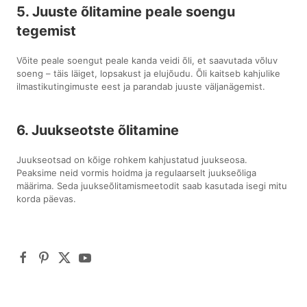
5. Juuste õlitamine peale soengu
tegemist
Võite peale soengut peale kanda veidi õli, et saavutada võluv
soeng – täis läiget, lopsakust ja elujõudu. Õli kaitseb kahjulike
ilmastikutingimuste eest ja parandab juuste väljanägemist.
6. Juukseotste õlitamine
Juukseotsad on kõige rohkem kahjustatud juukseosa.
Peaksime neid vormis hoidma ja regulaarselt juukseõliga
määrima. Seda juukseõlitamismeetodit saab kasutada isegi mitu
korda päevas.