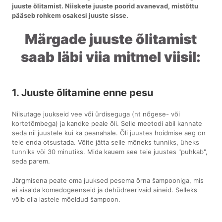
juuste õlitamist. Niiskete juuste poorid avanevad, mistõttu
pääseb rohkem osakesi juuste sisse.
Märgade juuste õlitamist
saab läbi viia mitmel viisil:
1. Juuste õlitamine enne pesu
Niisutage juukseid vee või ürdiseguga (nt nõgese- või
kortetõmbega) ja kandke peale õli. Selle meetodi abil kannate
seda nii juustele kui ka peanahale. Õli juustes hoidmise aeg on
teie enda otsustada. Võite jätta selle mõneks tunniks, üheks
tunniks või 30 minutiks. Mida kauem see teie juustes "puhkab",
seda parem.
Järgmisena peate oma juuksed pesema õrna šampooniga, mis
ei sisalda komedogeenseid ja dehüdreerivaid aineid. Selleks
võib olla lastele mõeldud šampoon.