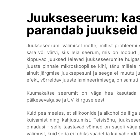
Juukseseerum: kas
parandab juukseid
Juukseseerumi valimisel mõtle, millist probleemi
sära või värvi, siis leia seerum, mis on loodud 
kippuvad juuksed leiavad juukseseerumite hulgast
juuste pinnale mikroskoopilise kihi, tänu mille
ainult järgmise juuksepesuni ja seega ei muutu j
efekt, võrreldav juuste lamineerimisega, on samuti 
Kuumakaitse seerumit on väga hea kasutada s
päikesevalguse ja UV-kiirguse eest.
Kuid pea meeles, et silikoonide ja alkoholide liiga
kuivamist ning kahjustumist. Teisisõnu, juuksese
omadusi - selle taastavad võimed on sageli väga 
välimust, kuid seda ei tohiks vaadelda kui vahendit