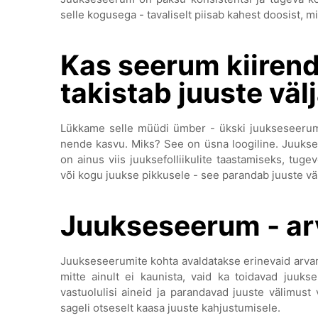
selle kogusega - tavaliselt piisab kahest doosist, m
Kas seerum kiirend
takistab juuste vä
Lükkame selle müüdi ümber - ükski juukseseerum 
nende kasvu. Miks? See on üsna loogiline. Juuks
on ainus viis juuksefolliikulite taastamiseks, tug
või kogu juukse pikkusele - see parandab juuste väl
Juukseseerum - a
Juukseseerumite kohta avaldatakse erinevaid arva
mitte ainult ei kaunista, vaid ka toidavad juuk
vastuolulisi aineid ja parandavad juuste välimust v
sageli otseselt kaasa juuste kahjustumisele.