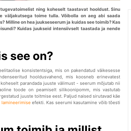
tugevatoimelist ning koheselt taastavat hooldust. Sinu
e väljakutsega toime tulla. Võibolla on aeg abi saada
s? Milline on hea juukseseerum ja kuidas see toimib? Kas
isundi? Kuidas juukseid intensiivselt taastada ja nende
s see on?
eelitaolise konsistentsiga, mis on pakendatud väikesesse
denseeritud hooldusvahend, mis koosneb erinevatest
 koheselt parandada juuste välimust - seerum mõjutab nii
aoline toode on peamiselt silikoonipomm, mis vastutab
rgestatud juuste toitmise eest. Paljud naised sirutavad käe
e lamineerimise
efekti. Kas seerumi kasutamine võib tõesti
m toimib ja millist