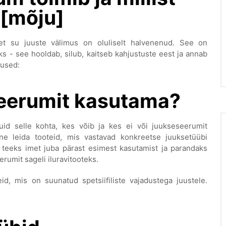
 [mõju]
et su juuste välimus on oluliselt halvenenud. See on
 - see hooldab, silub, kaitseb kahjustuste eest ja annab
dused:
eerumit kasutama?
uid selle kohta, kes võib ja kes ei või juukseseerumit
tne leida tooteid, mis vastavad konkreetse juuksetüübi
 teeks imet juba pärast esimest kasutamist ja parandaks
rumit sageli iluravitooteks.
id, mis on suunatud spetsiifiliste vajadustega juustele.