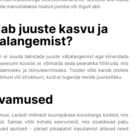
ida manustatakse lisatud pumba või tilguti abil.
ab juuste kasvu ja
ljalangemist?
ei suuda takistada juuste väljalangemist ega kiirendada
eseerumi koostis ei võimalda seda peanahka hõõruda, mis
evdamiseks ja stimuleerimiseks. Toodet võib kanda otstele
imust või struktuuri, kuid ei tugevda nende juurestikku.
rvamused
musi. Leidub mitmeid suurepärase koostisega tooteid, mis
seid. Samas võib kohata seerumeid, mis sisaldavad palju
aid ajutiselt - pärast pikaajalist kasutamist aitavad need