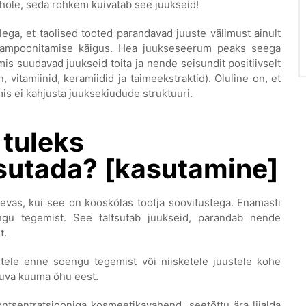
ohole, seda rohkem kuivatab see juukseid!
ega, et taolised tooted parandavad juuste välimust ainult
šampoonitamise käigus. Hea juukseseerum peaks seega
mis suudavad juukseid toita ja nende seisundit positiivselt
, vitamiinid, keramiidid ja taimeekstraktid). Oluline on, et
is ei kahjusta juuksekiudude struktuuri.
) tuleks
sutada? [kasutamine]
evas, kui see on kooskõlas tootja soovitustega. Enamasti
gu tegemist. See taltsutab juukseid, parandab nende
t.
stele enne soengu tegemist või niisketele juustele kohe
duva kuuma õhu eest.
tsentratsiooniga kosmeetikavahend, seetõttu ära liialda