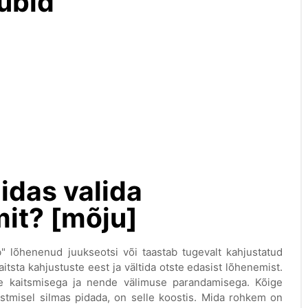
übid
idas valida
mit? [mõju]
ib" lõhenenud juukseotsi või taastab tugevalt kahjustatud
itsta kahjustuste eest ja vältida otste edasist lõhenemist.
e kaitsmisega ja nende välimuse parandamisega. Kõige
ostmisel silmas pidada, on selle koostis. Mida rohkem on