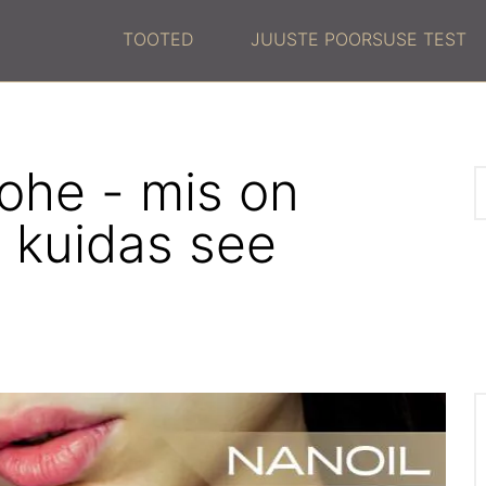
TOOTED
JUUSTE POORSUSE TEST
kohe - mis on
 kuidas see