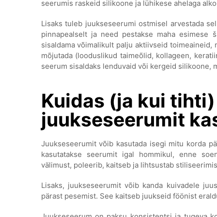
seerumis raskeid silikoone ja lühikese ahelaga alk
Lisaks tuleb juukseseerumi ostmisel arvestada sell
pinnapealselt ja need pestakse maha esimese 
sisaldama võimalikult palju aktiivseid toimeaineid, 
mõjutada (looduslikud taimeõlid, kollageen, keratiin
seerum sisaldaks lenduvaid või kergeid silikoone, m
Kuidas (ja kui tihti
juukseseerumit ka
Juukseseerumit võib kasutada isegi mitu korda pä
kasutatakse seerumit igal hommikul, enne soen
välimust, poleerib, kaitseb ja lihtsustab stiliseerimis
Lisaks, juukseseerumit võib kanda kuivadele juu
pärast pesemist. See kaitseb juukseid föönist eral
Juukseseerum on paksu konsistentsi ja tugeva kon