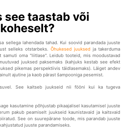
 see taastab või
 koheselt?
 sa sellega lahendada tahad. Kui soovid parandada juuste
just selleks otstarbeks.
Õhukesed juuksed
ja takerduma
 samuti oma "liitlase". Leidub tooteid, mis moodustavad
le muutuvad juuksed paksemaks (kahjuks kestab see efekt
uuksed pikemas perspektiivis täidlasemaks). Läiget andev
ainult ajutine ja kaob pärast šampooniga pesemist.
uvel. See kaitseb juukseid nii fööni kui ka tugeva
 sage kasutamine põhjustab pikaajalisel kasutamisel juuste
erum pakub peamiselt juukseid kaunistavaid ja kaitsvaid
piiratud. See on suurepärane toode, mis parandab juuste
 kahjustatud juuste parandamiseks.