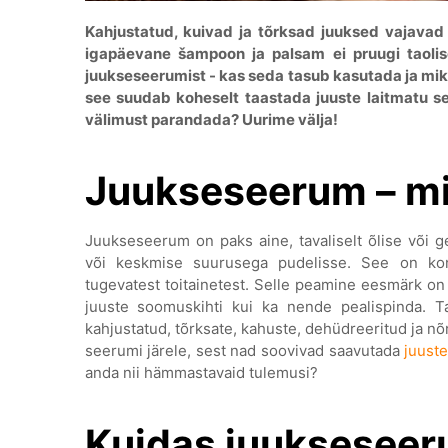
Kahjustatud, kuivad ja tõrksad juuksed vajavad 
igapäevane šampoon ja palsam ei pruugi taolis
juukseseerumist - kas seda tasub kasutada ja mik
see suudab koheselt taastada juuste laitmatu se
välimust parandada? Uurime välja!
Juukseseerum – mi
Juukseseerum on paks aine, tavaliselt õlise või g
või keskmise suurusega pudelisse. See on kon
tugevatest toitainetest. Selle peamine eesmärk on
juuste soomuskihti kui ka nende pealispinda. T
kahjustatud, tõrksate, kahuste, dehüdreeritud ja nõ
seerumi järele, sest nad soovivad saavutada
juust
anda nii hämmastavaid tulemusi?
Kuidas juukseseeru