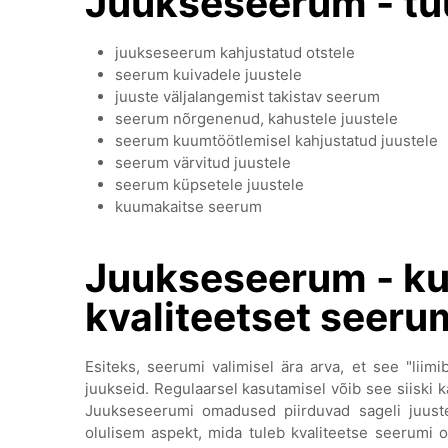
Juukseseerum - tü
juukseseerum kahjustatud otstele
seerum kuivadele juustele
juuste väljalangemist takistav seerum
seerum nõrgenenud, kahustele juustele
seerum kuumtöötlemisel kahjustatud juustele
seerum värvitud juustele
seerum küpsetele juustele
kuumakaitse seerum
Juukseseerum - ku
kvaliteetset seeru
Esiteks, seerumi valimisel ära arva, et see "liim
juukseid. Regulaarsel kasutamisel võib see siiski ka
Juukseseerumi omadused piirduvad sageli juust
olulisem aspekt, mida tuleb kvaliteetse seerumi 