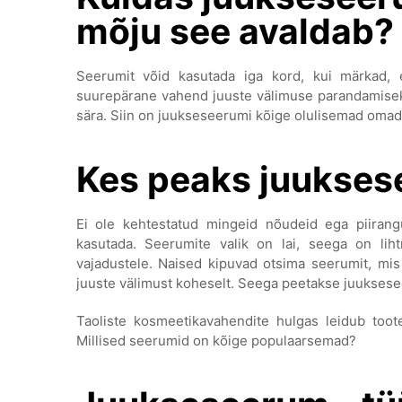
mõju see avaldab?
Seerumit võid kasutada iga kord, kui märkad, 
suurepärane vahend juuste välimuse parandamiseks
sära. Siin on juukseseerumi kõige olulisemad oma
Kes peaks juukses
Ei ole kehtestatud mingeid nõudeid ega piirang
kasutada. Seerumite valik on lai, seega on lih
vajadustele. Naised kipuvad otsima seerumit, mis
juuste välimust koheselt. Seega peetakse juuksesee
Taoliste kosmeetikavahendite hulgas leidub toote
Millised seerumid on kõige populaarsemad?