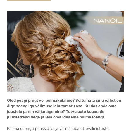
Oled peagi pruut või pulmakülaline? Sõltumata sinu rollist on
õige soeng iga välimuse lahutamatu osa. Kuidas anda oma
juustele parim väljanägemine? Tutvu uute kuumade
juuksetrendidega ja leia oma ideaalne pulmasoeng!
Parima soengu peaksid välja valima juba ettevalmistuste