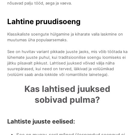
nõuavad palju tööd, aega ja vaeva.
Lahtine pruudisoeng
Klassikaliste soengute hülgamine ja kiharate valla laskmine on
muutumas üha populaarsemaks.
See on huvitav variant pikkade juuste jaoks, mis võib töötada ka
lühemate juuste puhul, kui traditsioonilise soengu loomiseks ei
jätku piisavalt pikkust. Lahtised juuksed võivad välja näha
suurepärased, kui need on terved, läikivad ja volüümikad
(volüümi saab anda lokkide või romantiliste lainetega).
Kas lahtised juuksed
sobivad pulma?
Lahtiste juuste eelised:
See on mugav, sest mõned ülespandud soengud ei