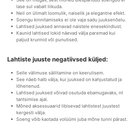
lase sul vabalt liikuda.
Neil on ülimalt loomulik, naiselik ja elegantne efekt.
Soengu kinnitamiseks ei ole vaja sadu juuksenõelu.
Lahtised juuksed annavad naistele enesekindlust.
Kaunid lahtised lokid näevad välja paremad kui
paljud krunnid või punutised.
Lahtiste juuste negatiivsed küljed:
Selle välimuse säilitamine on keerulisem.
See näeb halb välja, kui juuksed on kahjustatud ja
lõhenenud.
Lahtised juuksed võivad osutuda ebamugavaks, nt
tantsimise ajal.
Mõned aksessuaarid libisevad lahtistest juustest
kergesti välja.
Soeng võib kaotada volüümi juba mõne tunni pärast.