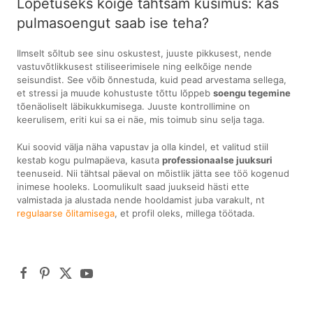
Lõpetuseks kõige tähtsam küsimus: kas
pulmasoengut saab ise teha?
Ilmselt sõltub see sinu oskustest, juuste pikkusest, nende
vastuvõtlikkusest stiliseerimisele ning eelkõige nende
seisundist. See võib õnnestuda, kuid pead arvestama sellega,
et stressi ja muude kohustuste tõttu lõppeb
soengu tegemine
tõenäoliselt läbikukkumisega. Juuste kontrollimine on
keerulisem, eriti kui sa ei näe, mis toimub sinu selja taga.
Kui soovid välja näha vapustav ja olla kindel, et valitud stiil
kestab kogu pulmapäeva, kasuta
professionaalse juuksuri
teenuseid. Nii tähtsal päeval on mõistlik jätta see töö kogenud
inimese hooleks. Loomulikult saad juukseid hästi ette
valmistada ja alustada nende hooldamist juba varakult, nt
regulaarse õlitamisega
, et profil oleks, millega töötada.