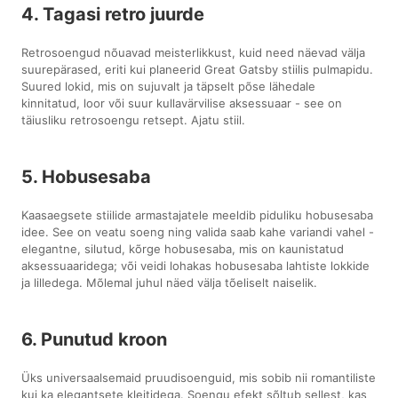
4. Tagasi retro juurde
Retrosoengud nõuavad meisterlikkust, kuid need näevad välja
suurepärased, eriti kui planeerid Great Gatsby stiilis pulmapidu.
Suured lokid, mis on sujuvalt ja täpselt põse lähedale
kinnitatud, loor või suur kullavärvilise aksessuaar - see on
täiusliku retrosoengu retsept. Ajatu stiil.
5. Hobusesaba
Kaasaegsete stiilide armastajatele meeldib piduliku hobusesaba
idee. See on veatu soeng ning valida saab kahe variandi vahel -
elegantne, silutud, kõrge hobusesaba, mis on kaunistatud
aksessuaaridega; või veidi lohakas hobusesaba lahtiste lokkide
ja lilledega. Mõlemal juhul näed välja tõeliselt naiselik.
6. Punutud kroon
Üks universaalsemaid pruudisoenguid, mis sobib nii romantiliste
kui ka elegantsete kleitidega. Soengu efekt sõltub sellest, kas