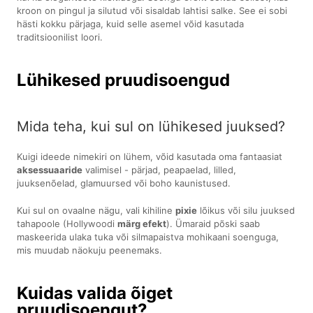
kroon on pingul ja silutud või sisaldab lahtisi salke. See ei sobi
hästi kokku pärjaga, kuid selle asemel võid kasutada
traditsioonilist loori.
Lühikesed pruudisoengud
Mida teha, kui sul on lühikesed juuksed?
Kuigi ideede nimekiri on lühem, võid kasutada oma fantaasiat
aksessuaaride
valimisel - pärjad, peapaelad, lilled,
juuksenõelad, glamuursed või boho kaunistused.
Kui sul on ovaalne nägu, vali kihiline
pixie
lõikus või silu juuksed
tahapoole (Hollywoodi
märg efekt
). Ümaraid põski saab
maskeerida ulaka tuka või silmapaistva mohikaani soenguga,
mis muudab näokuju peenemaks.
Kuidas valida õiget
pruudisoengut?