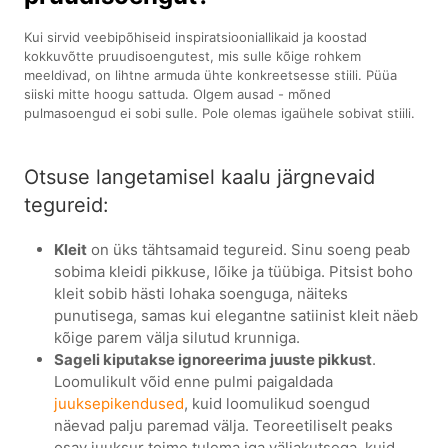
Kui sirvid veebipõhiseid inspiratsiooniallikaid ja koostad
kokkuvõtte pruudisoengutest, mis sulle kõige rohkem
meeldivad, on lihtne armuda ühte konkreetsesse stiili. Püüa
siiski mitte hoogu sattuda. Olgem ausad - mõned
pulmasoengud ei sobi sulle. Pole olemas igaühele sobivat stiili.
Otsuse langetamisel kaalu järgnevaid
tegureid:
Kleit
on üks tähtsamaid tegureid. Sinu soeng peab
sobima kleidi pikkuse, lõike ja tüübiga. Pitsist boho
kleit sobib hästi lohaka soenguga, näiteks
punutisega, samas kui elegantne satiinist kleit näeb
kõige parem välja silutud krunniga.
Sageli kiputakse ignoreerima juuste pikkust
.
Loomulikult võid enne pulmi paigaldada
juuksepikendused
, kuid loomulikud soengud
näevad palju paremad välja. Teoreetiliselt peaks
osav juuksur toime tulema iga väljakutsega, kuid