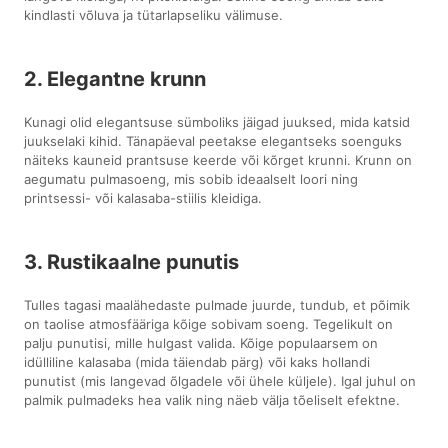
kindlasti võluva ja tütarlapseliku välimuse.
2. Elegantne krunn
Kunagi olid elegantsuse sümboliks jäigad juuksed, mida katsid
juukselaki kihid. Tänapäeval peetakse elegantseks soenguks
näiteks kauneid prantsuse keerde või kõrget krunni. Krunn on
aegumatu pulmasoeng, mis sobib ideaalselt loori ning
printsessi- või kalasaba-stiilis kleidiga.
3. Rustikaalne punutis
Tulles tagasi maalähedaste pulmade juurde, tundub, et põimik
on taolise atmosfääriga kõige sobivam soeng. Tegelikult on
palju punutisi, mille hulgast valida. Kõige populaarsem on
idülliline kalasaba (mida täiendab pärg) või kaks hollandi
punutist (mis langevad õlgadele või ühele küljele). Igal juhul on
palmik pulmadeks hea valik ning näeb välja tõeliselt efektne.