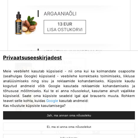
ARGAANIAÕLI
LISA OSTUKORVI
KERATIINI JUUKSEMASK
Privaatsuseeskirjadest
LISA OSTUKORVI
Meie veebileht kasutab küpsiseid - nii oma kui ka kolmandate osapoolte
(sealhulgas Google) küpsiseid - veebilehe korrektseks toimimiseks, liikluse
analüüsimiseks ning sisu ja reklaamide kohandamiseks. Küpsiste kaudu
kogutud andmeid võib Google kasutada reklaamide kohandamiseks ja
MANDLIÕLI
tõhususe mõõtmiseks. Kui te ei anna nõusolekut, kasutame ainult vajalikke
küpsiseid. Saate oma küpsiste seadeid igal ajal brauseris muuta. Rohkem
teavet selle kohta, kuidas
Google
kasutab andmeid:
Kas nõustute küpsiste kasutamisega?
LISA OSTUKORVI
Jah, ma annan oma nõusoleku
Ei, ma ei anna oma nõusolekut