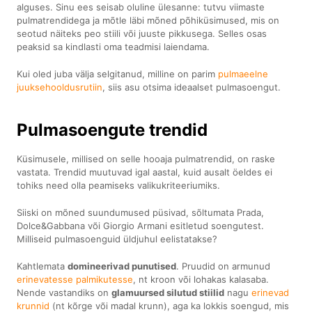
alguses. Sinu ees seisab oluline ülesanne: tutvu viimaste
pulmatrendidega ja mõtle läbi mõned põhiküsimused, mis on
seotud näiteks peo stiili või juuste pikkusega. Selles osas
peaksid sa kindlasti oma teadmisi laiendama.
Kui oled juba välja selgitanud, milline on parim
pulmaeelne
juuksehooldusrutiin
, siis asu otsima ideaalset pulmasoengut.
Pulmasoengute trendid
Küsimusele, millised on selle hooaja pulmatrendid, on raske
vastata. Trendid muutuvad igal aastal, kuid ausalt öeldes ei
tohiks need olla peamiseks valikukriteeriumiks.
Siiski on mõned suundumused püsivad, sõltumata Prada,
Dolce&Gabbana või Giorgio Armani esitletud soengutest.
Milliseid pulmasoenguid üldjuhul eelistatakse?
Kahtlemata
domineerivad punutised
. Pruudid on armunud
erinevatesse palmikutesse
, nt kroon või lohakas kalasaba.
Nende vastandiks on
glamuursed silutud stiilid
nagu
erinevad
krunnid
(nt kõrge või madal krunn), aga ka lokkis soengud, mis