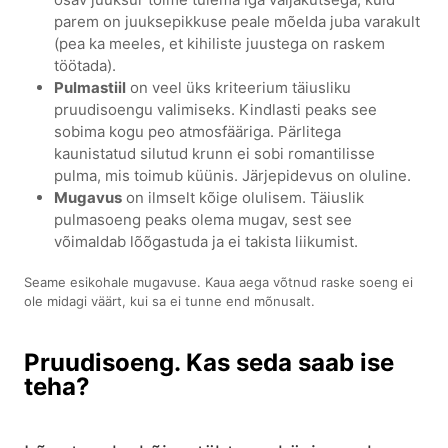
parem on juuksepikkuse peale mõelda juba varakult
(pea ka meeles, et kihiliste juustega on raskem
töötada).
Pulmastiil
on veel üks kriteerium täiusliku
pruudisoengu valimiseks. Kindlasti peaks see
sobima kogu peo atmosfääriga. Pärlitega
kaunistatud silutud krunn ei sobi romantilisse
pulma, mis toimub küünis. Järjepidevus on oluline.
Mugavus
on ilmselt kõige olulisem. Täiuslik
pulmasoeng peaks olema mugav, sest see
võimaldab lõõgastuda ja ei takista liikumist.
Seame esikohale mugavuse. Kaua aega võtnud raske soeng ei
ole midagi väärt, kui sa ei tunne end mõnusalt.
Pruudisoeng. Kas seda saab ise
teha?