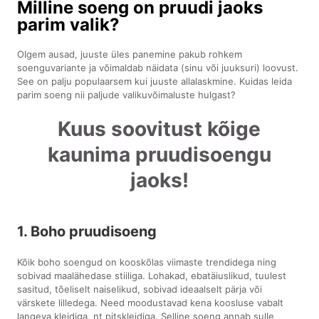
Milline soeng on pruudi jaoks
parim valik?
Olgem ausad, juuste üles panemine pakub rohkem
soenguvariante ja võimaldab näidata (sinu või juuksuri) loovust.
See on palju populaarsem kui juuste allalaskmine. Kuidas leida
parim soeng nii paljude valikuvõimaluste hulgast?
Kuus soovitust kõige
kaunima pruudisoengu
jaoks!
1. Boho pruudisoeng
Kõik boho soengud on kooskõlas viimaste trendidega ning
sobivad maalähedase stiiliga. Lohakad, ebatäiuslikud, tuulest
sasitud, tõeliselt naiselikud, sobivad ideaalselt pärja või
värskete lilledega. Need moodustavad kena koosluse vabalt
langeva kleidiga, nt pitskleidiga. Selline soeng annab sulle